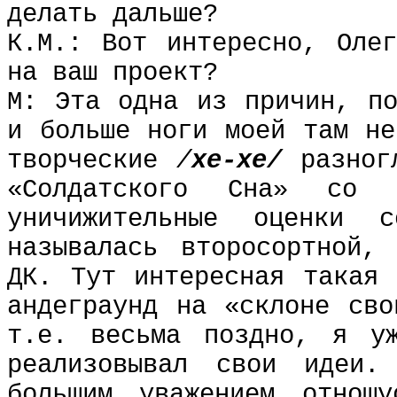
делать дальше?
К.М.: Вот интересно, Оле
на ваш проект?
М: Эта одна из причин, по
и больше ноги моей там не
творческие
/
хе-хе/
разног
«Солдатского Сна» со 
уничижительные оценки 
называлась второсортной,
ДК. Тут интересная такая 
андеграунд на «склоне сво
т.е. весьма поздно, я уж
реализовывал свои идеи
большим уважением отнош