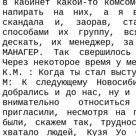
в кабинет какой-то комсом
напирать на них, а я в
скандала и, заорав, ст
способами их группу, в
дескать, их менеджер, за
МАНАГЕР. Так свершилось
Через некоторое время у м
К.М. : Когда ты стал выст
М: К следующему Новосиби
добрались и до нас, ну и 
внимательно относить
пригласили, несмотря на 
были, скажем так, трудно
хватало людей, Кузя Уо