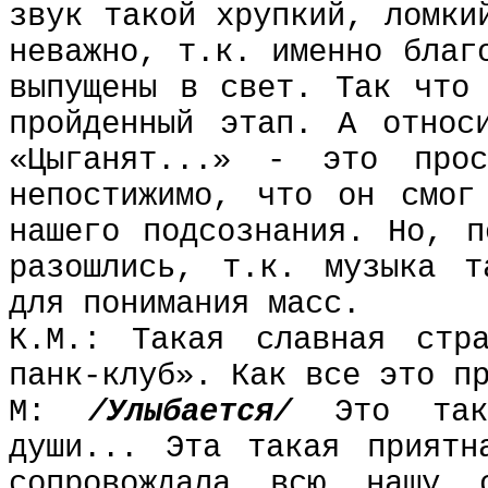
звук такой хрупкий, ломки
неважно, т.к. именно благ
выпущены в свет. Так что 
пройденный этап. А относ
«Цыганят...» - это про
непостижимо, что он смог
нашего подсознания. Но, п
разошлись, т.к. музыка т
для понимания масс.
К.М.: Такая славная стр
панк-клуб». Как все это п
М:
/Улыбается/
Это так
души... Эта такая приятн
сопровождала всю нашу с