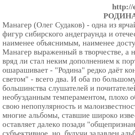
http://
РОДИНА
Манагер (Олег Судаков) - одна из яр
фигур сибирского андеграунда и отечес
наименее объяснимым, наименее досту
Манагер выраженный в творчестве, а н
вряд ли стал неким дополнением к пор
ошарашивает - "Родина" редко даёт кон
светом" - всего два. И оба по большо
большинства слушателей и почитателе
необузданным темпераментом, плохо о
свою непопулярность и малоизвестност
многие альбомы, ставшие широко изве
оставляет далеко позади "общепризнан
субъективное, но, будучи задавлен ал